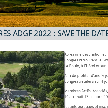
ÈS ADGF 2022 : SAVE THE DATE
Après une destination éc
Congrès retrouvera le Gr
La Baule, à l’Hôtel et sur
Afin de profiter d’une ½ 
Congrès s’étalera sur 4 jo
Membres Actifs, Associés,
10 au jeudi 13 octobre 20
(détails pratiques et ins